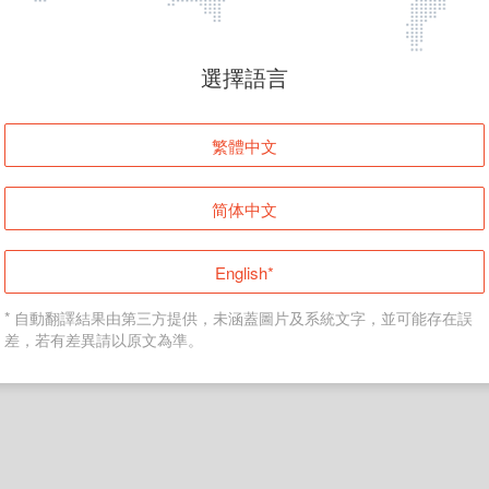
頁面無法顯示
選擇語言
發生錯誤！請登入並再試一次或回到主頁。
繁體中文
登入
简体中文
返回首頁
English*
* 自動翻譯結果由第三方提供，未涵蓋圖片及系統文字，並可能存在誤
差，若有差異請以原文為準。