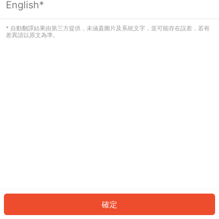
English*
發生錯誤！請登入並再試一次或回到主
頁。
* 自動翻譯結果由第三方提供，未涵蓋圖片及系統文字，並可能存在誤差，若有
差異請以原文為準。
登入
返回首頁
確定
ID: 3481921cb83-b7cf-45b2-b982-fe02a6d6b57b