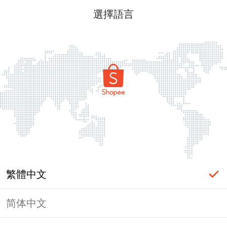
選擇語言
繁體中文
简体中文
頁面無法顯示