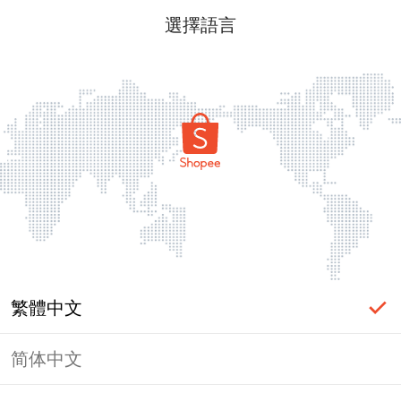
選擇語言
繁體中文
简体中文
頁面無法顯示