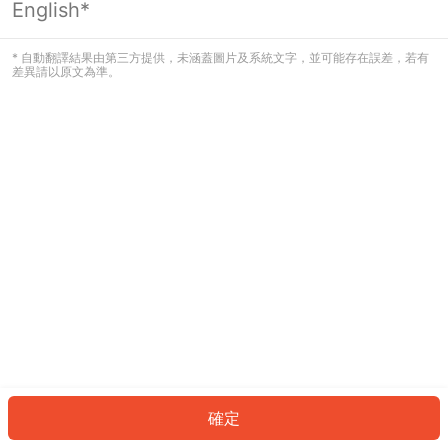
English*
發生錯誤！請登入並再試一次或回到主
頁。
* 自動翻譯結果由第三方提供，未涵蓋圖片及系統文字，並可能存在誤差，若有
差異請以原文為準。
登入
返回首頁
確定
ID: 129ec4e7010-c59c-4b65-a210-b49d2bb2d4c2