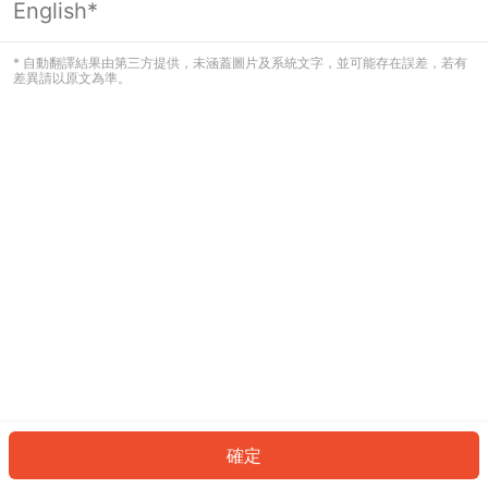
English*
發生錯誤！請登入並再試一次或回到主
頁。
* 自動翻譯結果由第三方提供，未涵蓋圖片及系統文字，並可能存在誤差，若有
差異請以原文為準。
登入
返回首頁
確定
ID: 330f301f56c-95b3-4929-9c77-53bf5044560d