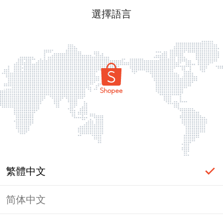
選擇語言
繁體中文
简体中文
頁面無法顯示