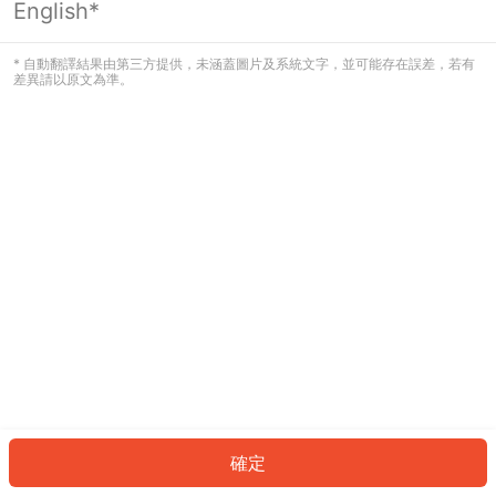
English*
發生錯誤！請登入並再試一次或回到主
頁。
* 自動翻譯結果由第三方提供，未涵蓋圖片及系統文字，並可能存在誤差，若有
差異請以原文為準。
登入
返回首頁
確定
ID: 94721a18f62-a505-4910-98f5-ff2cde2b044c