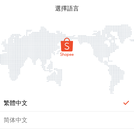
選擇語言
繁體中文
简体中文
頁面無法顯示