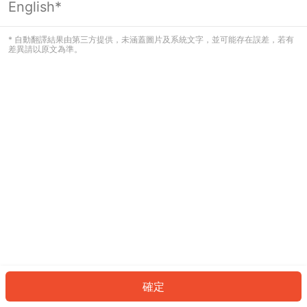
English*
發生錯誤！請登入並再試一次或回到主
頁。
* 自動翻譯結果由第三方提供，未涵蓋圖片及系統文字，並可能存在誤差，若有
差異請以原文為準。
登入
返回首頁
確定
ID: 1837ed2c35e-92df-4343-aa2f-47de297c9ca3