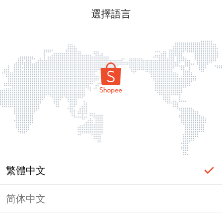
選擇語言
繁體中文
简体中文
頁面無法顯示