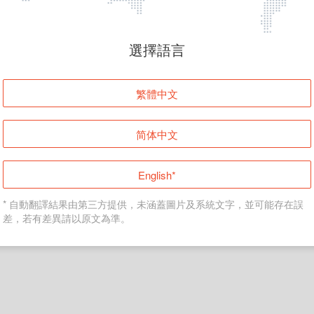
頁面無法顯示
選擇語言
發生錯誤！請登入並再試一次或回到主頁。
繁體中文
登入
简体中文
返回首頁
English*
* 自動翻譯結果由第三方提供，未涵蓋圖片及系統文字，並可能存在誤
差，若有差異請以原文為準。