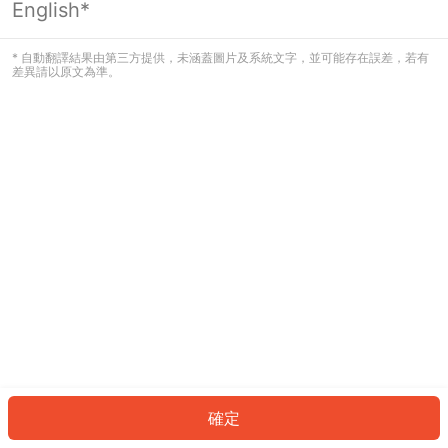
English*
發生錯誤！請登入並再試一次或回到主
頁。
* 自動翻譯結果由第三方提供，未涵蓋圖片及系統文字，並可能存在誤差，若有
差異請以原文為準。
登入
返回首頁
確定
ID: 620d8f25e34-0669-46c9-a2e9-0554009d8c28