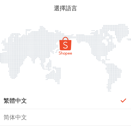
選擇語言
繁體中文
简体中文
頁面無法顯示