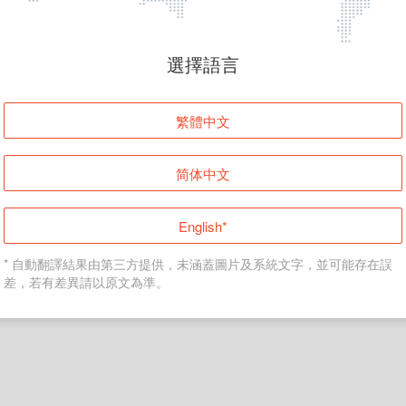
頁面無法顯示
選擇語言
發生錯誤！請登入並再試一次或回到主頁。
繁體中文
登入
简体中文
返回首頁
English*
* 自動翻譯結果由第三方提供，未涵蓋圖片及系統文字，並可能存在誤
差，若有差異請以原文為準。