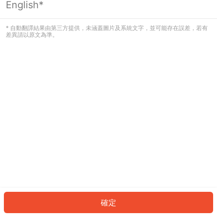
English*
發生錯誤！請登入並再試一次或回到主
頁。
* 自動翻譯結果由第三方提供，未涵蓋圖片及系統文字，並可能存在誤差，若有
差異請以原文為準。
登入
返回首頁
確定
ID: 2689bcfadc8-bdeb-43d7-8cea-cd46896cf8be