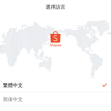
選擇語言
繁體中文
简体中文
頁面無法顯示