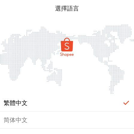
選擇語言
繁體中文
简体中文
頁面無法顯示