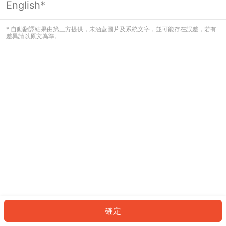
English*
發生錯誤！請登入並再試一次或回到主
頁。
* 自動翻譯結果由第三方提供，未涵蓋圖片及系統文字，並可能存在誤差，若有
差異請以原文為準。
登入
返回首頁
確定
ID: 989e5c9ddbf-2957-4588-9a87-0626bd405b48