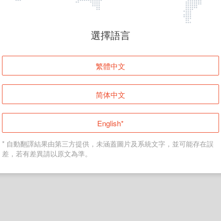
頁面無法顯示
選擇語言
發生錯誤！請登入並再試一次或回到主頁。
繁體中文
登入
简体中文
返回首頁
English*
* 自動翻譯結果由第三方提供，未涵蓋圖片及系統文字，並可能存在誤
差，若有差異請以原文為準。