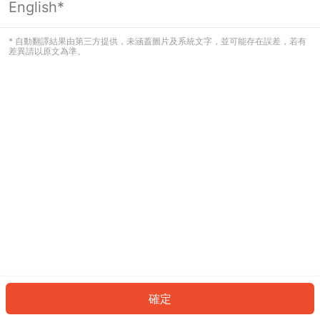
English*
發生錯誤！請登入並再試一次或回到主
頁。
* 自動翻譯結果由第三方提供，未涵蓋圖片及系統文字，並可能存在誤差，若有
差異請以原文為準。
登入
返回首頁
確定
ID: 56b18f5504-01b1-4cfb-bc0b-902350f6c065