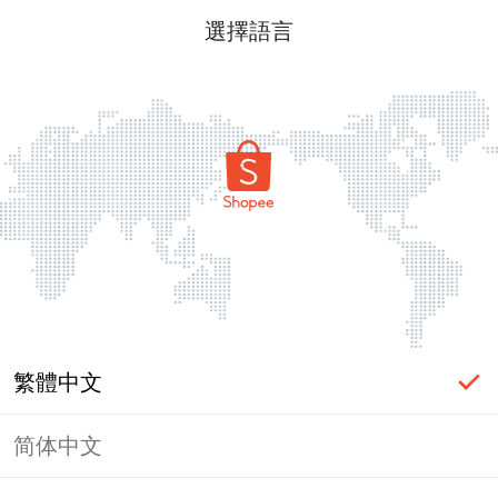
選擇語言
繁體中文
简体中文
頁面無法顯示