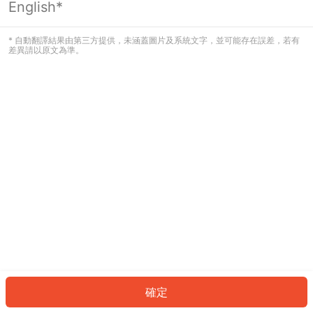
English*
發生錯誤！請登入並再試一次或回到主
頁。
* 自動翻譯結果由第三方提供，未涵蓋圖片及系統文字，並可能存在誤差，若有
差異請以原文為準。
登入
返回首頁
確定
ID: 26581889c22-5398-4a93-bbf8-e827c19ff82d