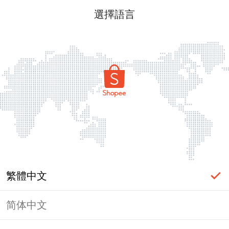
選擇語言
繁體中文
简体中文
頁面無法顯示