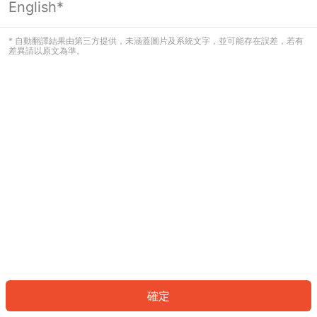
English*
發生錯誤！請登入並再試一次或回到主
頁。
* 自動翻譯結果由第三方提供，未涵蓋圖片及系統文字，並可能存在誤差，若有
差異請以原文為準。
登入
返回首頁
確定
ID: 12955649b70-e5c6-484b-8164-849820cae3de