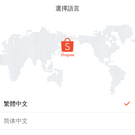
選擇語言
繁體中文
简体中文
頁面無法顯示