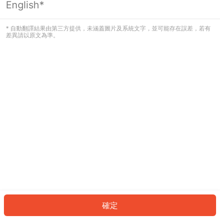
English*
發生錯誤！請登入並再試一次或回到主
頁。
* 自動翻譯結果由第三方提供，未涵蓋圖片及系統文字，並可能存在誤差，若有
差異請以原文為準。
登入
返回首頁
確定
ID: 6060717479a-406c-44f1-847a-bd06d2bd49d6