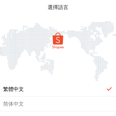
選擇語言
繁體中文
简体中文
頁面無法顯示