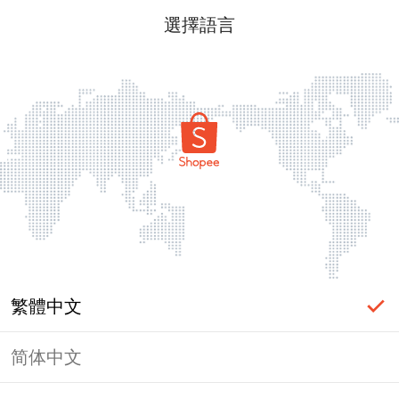
選擇語言
繁體中文
简体中文
頁面無法顯示