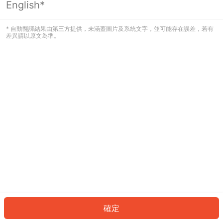
English*
發生錯誤！請登入並再試一次或回到主
頁。
* 自動翻譯結果由第三方提供，未涵蓋圖片及系統文字，並可能存在誤差，若有
差異請以原文為準。
登入
返回首頁
確定
ID: 52636701f59-0ed9-4dfa-bc6e-8b6082f1b933