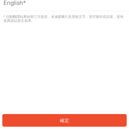
English*
發生錯誤！請登入並再試一次或回到主
頁。
* 自動翻譯結果由第三方提供，未涵蓋圖片及系統文字，並可能存在誤差，若有
差異請以原文為準。
登入
返回首頁
確定
ID: 1298e38d73f-be1e-4725-a740-bc4bd57f5dca