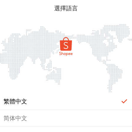
選擇語言
繁體中文
简体中文
頁面無法顯示