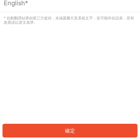
English*
發生錯誤！請登入並再試一次或回到主
頁。
* 自動翻譯結果由第三方提供，未涵蓋圖片及系統文字，並可能存在誤差，若有
差異請以原文為準。
登入
返回首頁
確定
ID: 286c2df230-6733-4762-8b4c-deb1c9bf2bbf