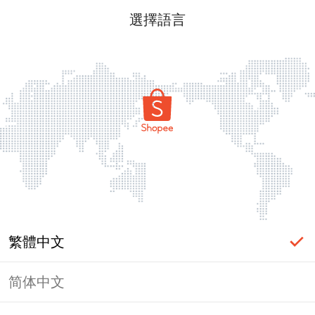
選擇語言
繁體中文
简体中文
頁面無法顯示