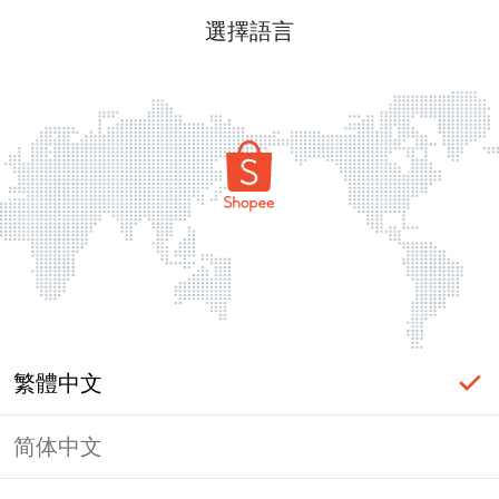
選擇語言
繁體中文
简体中文
頁面無法顯示