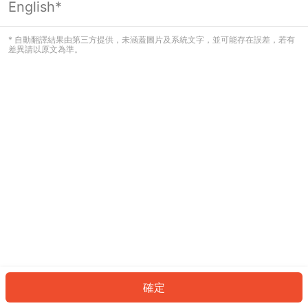
English*
發生錯誤！請登入並再試一次或回到主
頁。
* 自動翻譯結果由第三方提供，未涵蓋圖片及系統文字，並可能存在誤差，若有
差異請以原文為準。
登入
返回首頁
確定
ID: 125a2b93126-f560-4199-b9ab-024f9991b854