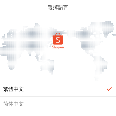
選擇語言
繁體中文
简体中文
頁面無法顯示