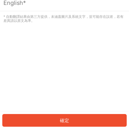
English*
發生錯誤！請登入並再試一次或回到主
頁。
* 自動翻譯結果由第三方提供，未涵蓋圖片及系統文字，並可能存在誤差，若有
差異請以原文為準。
登入
返回首頁
確定
ID: 5190e5e1135-e80e-4f68-87c8-c934f31bc663