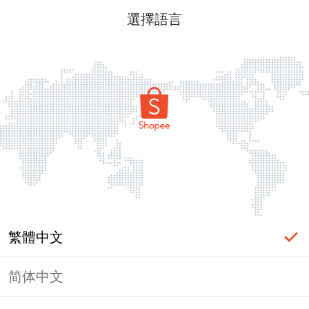
選擇語言
繁體中文
简体中文
頁面無法顯示