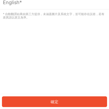
English*
發生錯誤！請登入並再試一次或回到主
頁。
* 自動翻譯結果由第三方提供，未涵蓋圖片及系統文字，並可能存在誤差，若有
差異請以原文為準。
登入
返回首頁
確定
ID: 28867af85cb-ff96-41f0-8ae6-01069c160500