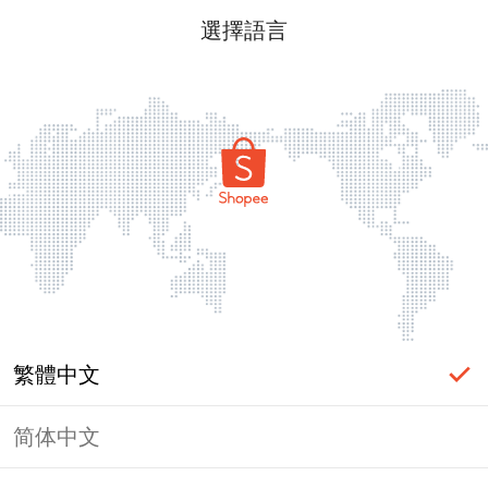
選擇語言
繁體中文
简体中文
頁面無法顯示