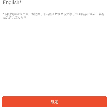
English*
發生錯誤！請登入並再試一次或回到主
頁。
* 自動翻譯結果由第三方提供，未涵蓋圖片及系統文字，並可能存在誤差，若有
差異請以原文為準。
登入
返回首頁
確定
ID: 64323758b12-ca56-4305-93db-c0d34c003646