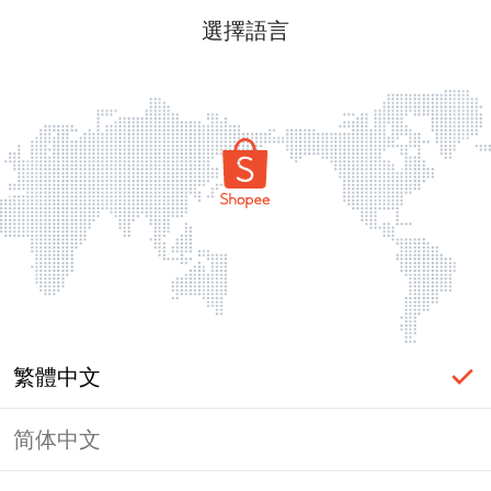
選擇語言
繁體中文
简体中文
頁面無法顯示