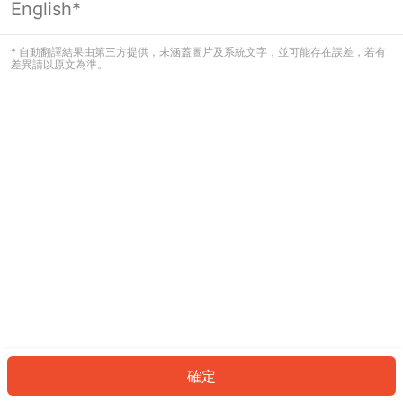
English*
發生錯誤！請登入並再試一次或回到主
頁。
* 自動翻譯結果由第三方提供，未涵蓋圖片及系統文字，並可能存在誤差，若有
差異請以原文為準。
登入
返回首頁
確定
ID: 2431557f8ff-03d2-498c-b8a1-dd607e1a2f29