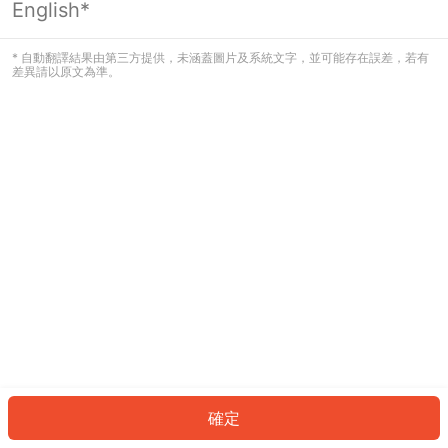
English*
發生錯誤！請登入並再試一次或回到主
頁。
* 自動翻譯結果由第三方提供，未涵蓋圖片及系統文字，並可能存在誤差，若有
差異請以原文為準。
登入
返回首頁
確定
ID: 506fc1a10e0-993e-4059-babd-d50f889d9c86