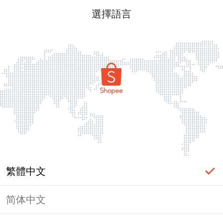
選擇語言
繁體中文
简体中文
頁面無法顯示