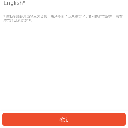
English*
發生錯誤！請登入並再試一次或回到主
頁。
* 自動翻譯結果由第三方提供，未涵蓋圖片及系統文字，並可能存在誤差，若有
差異請以原文為準。
登入
返回首頁
確定
ID: 99416cf399e-c96f-47b1-8ce6-8fc6e292bff1