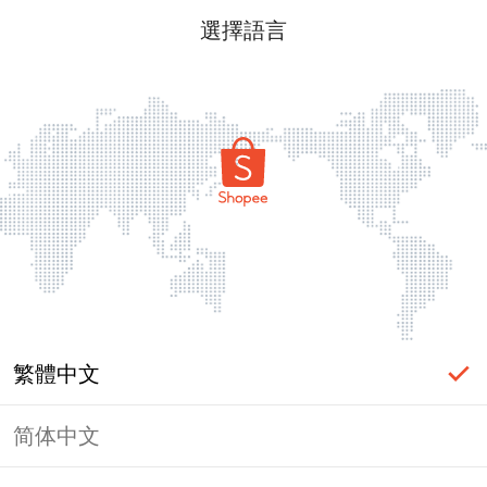
選擇語言
繁體中文
简体中文
頁面無法顯示