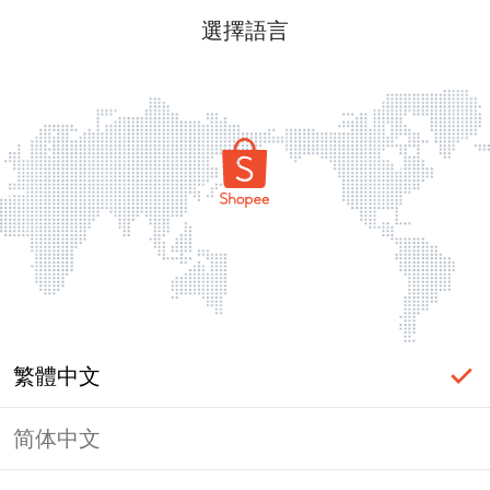
選擇語言
繁體中文
简体中文
頁面無法顯示