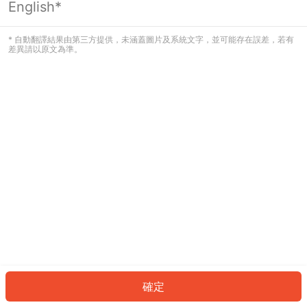
English*
發生錯誤！請登入並再試一次或回到主
頁。
* 自動翻譯結果由第三方提供，未涵蓋圖片及系統文字，並可能存在誤差，若有
差異請以原文為準。
登入
返回首頁
確定
ID: 8306a350e51-0d11-4819-b3da-183881b7f480