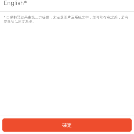
English*
發生錯誤！請登入並再試一次或回到主
頁。
* 自動翻譯結果由第三方提供，未涵蓋圖片及系統文字，並可能存在誤差，若有
差異請以原文為準。
登入
返回首頁
確定
ID: 62405d54dc3-c0ff-4c23-8c27-c41bb9b7afa3