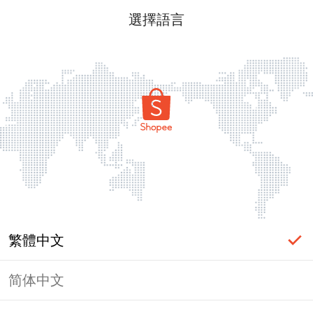
選擇語言
繁體中文
简体中文
頁面無法顯示