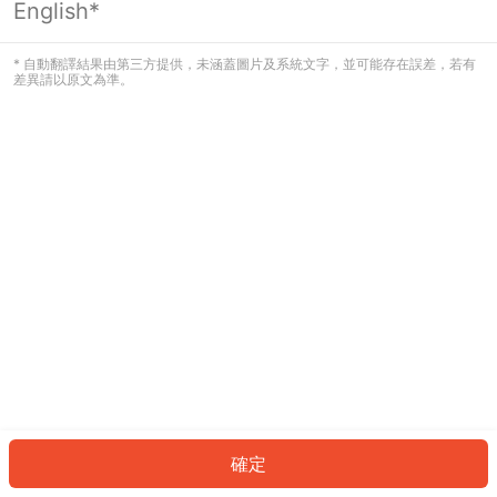
English*
發生錯誤！請登入並再試一次或回到主
頁。
* 自動翻譯結果由第三方提供，未涵蓋圖片及系統文字，並可能存在誤差，若有
差異請以原文為準。
登入
返回首頁
確定
ID: 469d625b16-06f8-42c0-afaa-36b34941819f