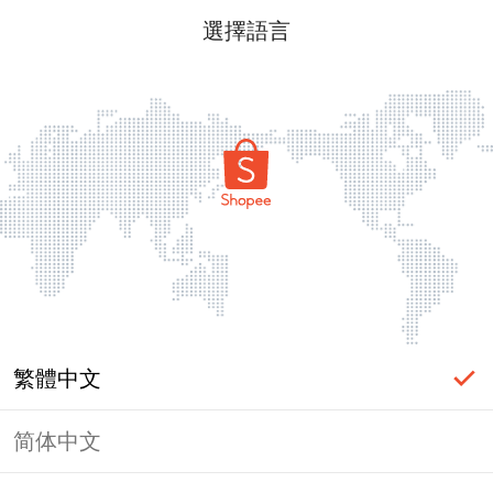
選擇語言
繁體中文
简体中文
頁面無法顯示