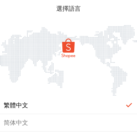
選擇語言
繁體中文
简体中文
頁面無法顯示