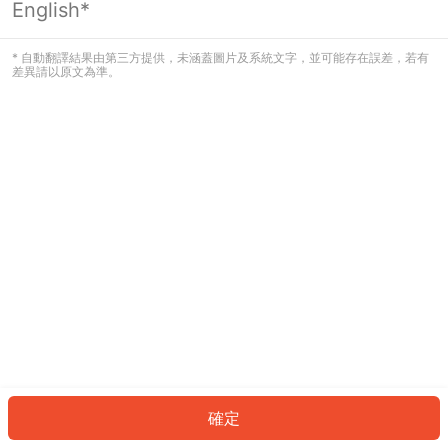
English*
發生錯誤！請登入並再試一次或回到主
頁。
* 自動翻譯結果由第三方提供，未涵蓋圖片及系統文字，並可能存在誤差，若有
差異請以原文為準。
登入
返回首頁
確定
ID: 83b131dbae-5b8b-4ce4-ae10-943e0bdecca9