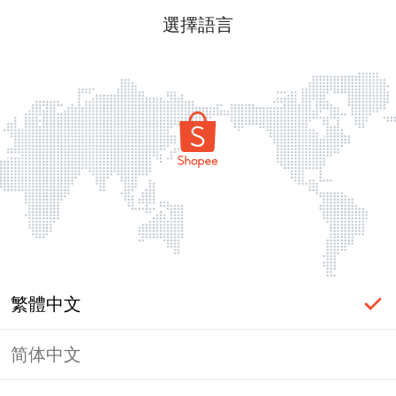
選擇語言
繁體中文
简体中文
頁面無法顯示