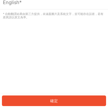
English*
發生錯誤！請登入並再試一次或回到主
頁。
* 自動翻譯結果由第三方提供，未涵蓋圖片及系統文字，並可能存在誤差，若有
差異請以原文為準。
登入
返回首頁
確定
ID: 8293344029d-8cfd-44cc-8324-a9adf16a244b