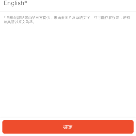
English*
發生錯誤！請登入並再試一次或回到主
頁。
* 自動翻譯結果由第三方提供，未涵蓋圖片及系統文字，並可能存在誤差，若有
差異請以原文為準。
登入
返回首頁
確定
ID: 483320119ea-cef7-4f3b-b952-174bc8fb53f5