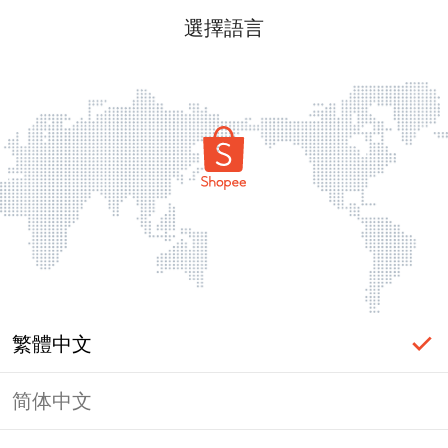
選擇語言
繁體中文
简体中文
頁面無法顯示