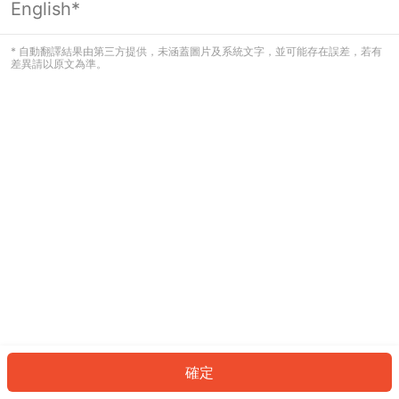
English*
發生錯誤！請登入並再試一次或回到主
頁。
* 自動翻譯結果由第三方提供，未涵蓋圖片及系統文字，並可能存在誤差，若有
差異請以原文為準。
登入
返回首頁
確定
ID: 956a518b648-7752-49e4-9c0c-4879c129715d