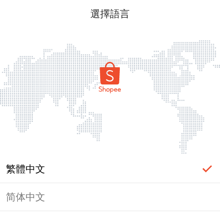
選擇語言
繁體中文
简体中文
頁面無法顯示