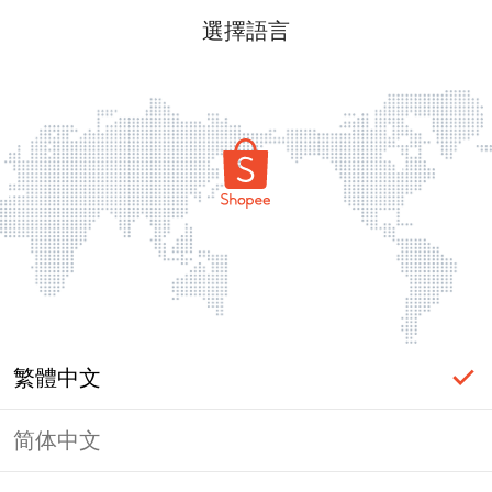
選擇語言
繁體中文
简体中文
頁面無法顯示