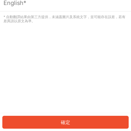
English*
發生錯誤！請登入並再試一次或回到主
頁。
* 自動翻譯結果由第三方提供，未涵蓋圖片及系統文字，並可能存在誤差，若有
差異請以原文為準。
登入
返回首頁
確定
ID: 9455bd5105e-3050-4b13-9703-e29fef88d38f