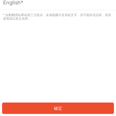
English*
發生錯誤！請登入並再試一次或回到主
頁。
* 自動翻譯結果由第三方提供，未涵蓋圖片及系統文字，並可能存在誤差，若有
差異請以原文為準。
登入
返回首頁
確定
ID: 5201f6e3d04-035f-45fd-b9a5-ef1cb058fdca