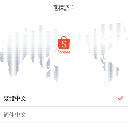
選擇語言
繁體中文
简体中文
頁面無法顯示