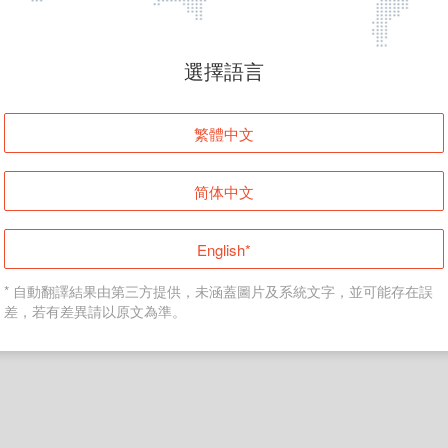
頁面無法顯示
選擇語言
發生錯誤！請登入並再試一次或回到主頁。
繁體中文
登入
简体中文
返回首頁
English*
* 自動翻譯結果由第三方提供，未涵蓋圖片及系統文字，並可能存在誤
差，若有差異請以原文為準。