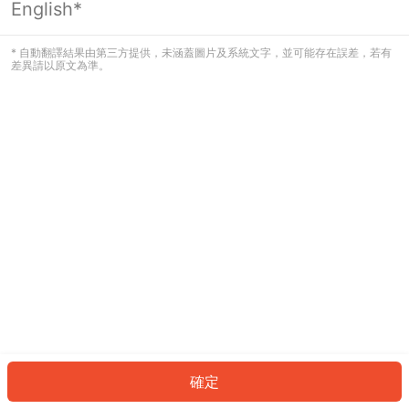
English*
發生錯誤！請登入並再試一次或回到主
頁。
* 自動翻譯結果由第三方提供，未涵蓋圖片及系統文字，並可能存在誤差，若有
差異請以原文為準。
登入
返回首頁
確定
ID: 58341a62601-5196-4bac-ac7f-a2109cfacc93