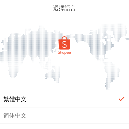
選擇語言
繁體中文
简体中文
頁面無法顯示