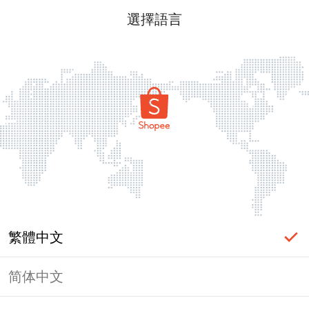
選擇語言
繁體中文
简体中文
頁面無法顯示