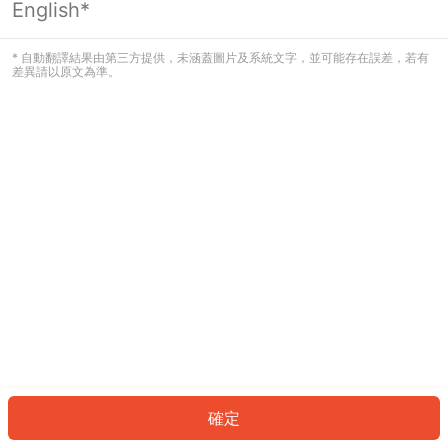
English*
發生錯誤！請登入並再試一次或回到主
頁。
* 自動翻譯結果由第三方提供，未涵蓋圖片及系統文字，並可能存在誤差，若有
差異請以原文為準。
登入
返回首頁
確定
ID: 328d5575599-8c9c-41ef-b8bb-743bc84e069d