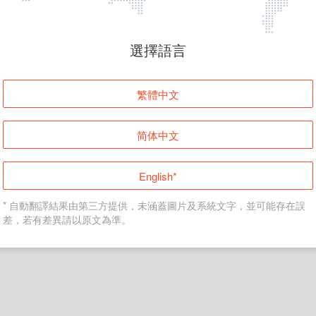
頁面無法顯示
選擇語言
發生錯誤！請登入並再試一次或回到主頁。
繁體中文
登入
简体中文
返回首頁
English*
* 自動翻譯結果由第三方提供，未涵蓋圖片及系統文字，並可能存在誤
差，若有差異請以原文為準。