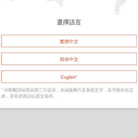
頁面無法顯示
選擇語言
發生錯誤！請登入並再試一次或回到主頁。
繁體中文
登入
简体中文
返回首頁
English*
* 自動翻譯結果由第三方提供，未涵蓋圖片及系統文字，並可能存在誤
差，若有差異請以原文為準。