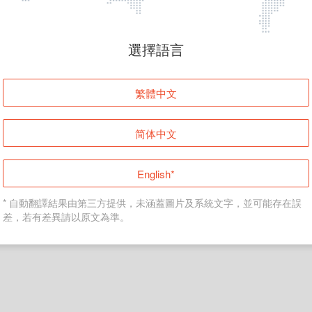
頁面無法顯示
選擇語言
發生錯誤！請登入並再試一次或回到主頁。
繁體中文
登入
简体中文
返回首頁
English*
* 自動翻譯結果由第三方提供，未涵蓋圖片及系統文字，並可能存在誤
差，若有差異請以原文為準。