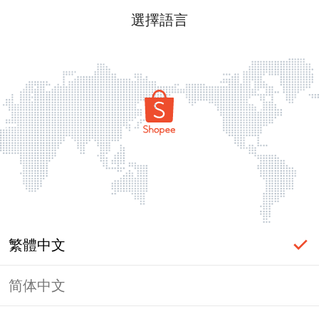
選擇語言
繁體中文
简体中文
頁面無法顯示