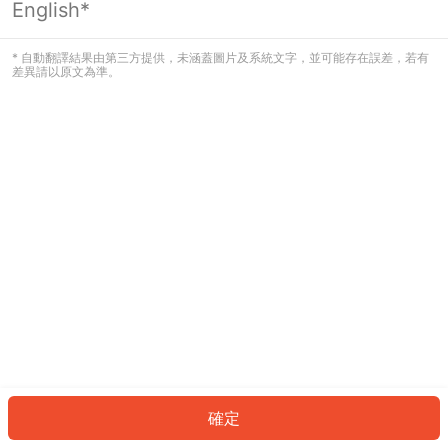
English*
發生錯誤！請登入並再試一次或回到主
頁。
* 自動翻譯結果由第三方提供，未涵蓋圖片及系統文字，並可能存在誤差，若有
差異請以原文為準。
登入
返回首頁
確定
ID: 3974b528802-df6f-4bb4-b369-c53aa4234232