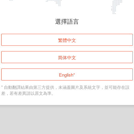
頁面無法顯示
選擇語言
發生錯誤！請登入並再試一次或回到主頁。
繁體中文
登入
简体中文
返回首頁
English*
* 自動翻譯結果由第三方提供，未涵蓋圖片及系統文字，並可能存在誤
差，若有差異請以原文為準。