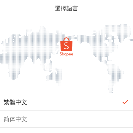
選擇語言
繁體中文
简体中文
頁面無法顯示