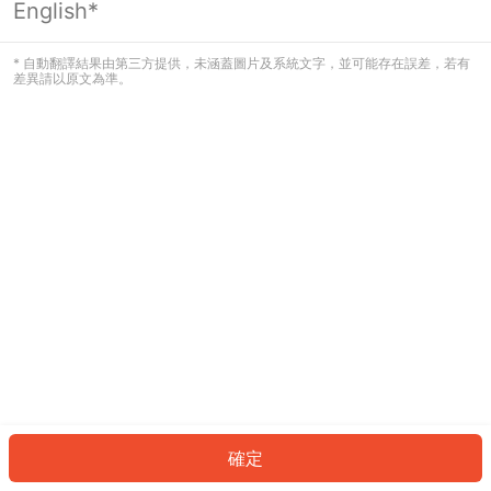
English*
發生錯誤！請登入並再試一次或回到主
頁。
* 自動翻譯結果由第三方提供，未涵蓋圖片及系統文字，並可能存在誤差，若有
差異請以原文為準。
登入
返回首頁
確定
ID: 7765c082df8-f075-4a97-ab69-78e1149667b7