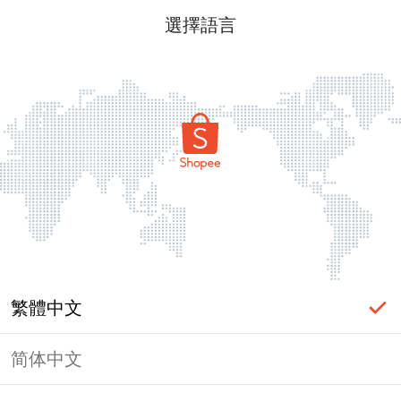
選擇語言
繁體中文
简体中文
頁面無法顯示