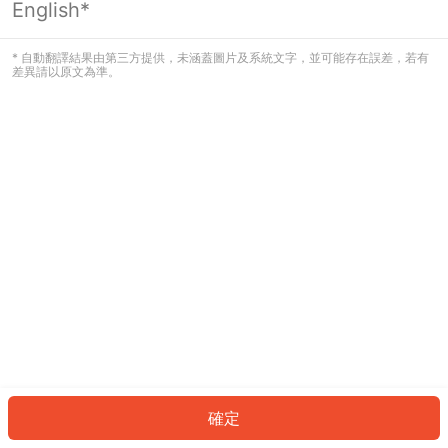
English*
發生錯誤！請登入並再試一次或回到主
頁。
* 自動翻譯結果由第三方提供，未涵蓋圖片及系統文字，並可能存在誤差，若有
差異請以原文為準。
登入
返回首頁
確定
ID: 521daf1be70-59c8-47c7-a533-35ee88e42b6f