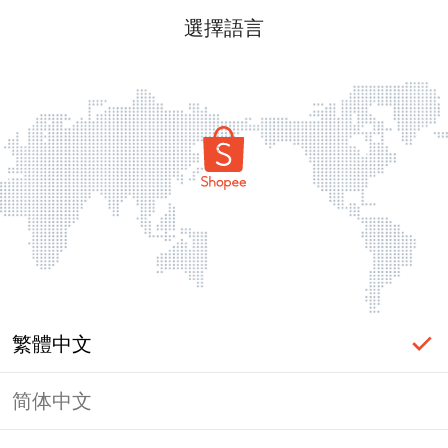
選擇語言
繁體中文
简体中文
頁面無法顯示