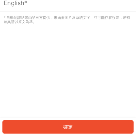
English*
發生錯誤！請登入並再試一次或回到主
頁。
* 自動翻譯結果由第三方提供，未涵蓋圖片及系統文字，並可能存在誤差，若有
差異請以原文為準。
登入
返回首頁
確定
ID: 9634347cd0-e4bc-4ef5-ac24-2f48269df355