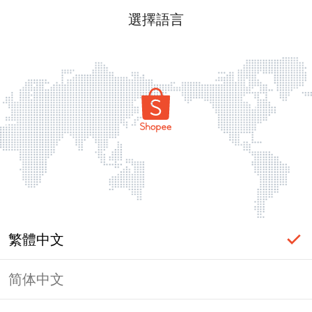
選擇語言
繁體中文
简体中文
頁面無法顯示