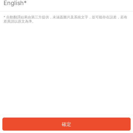
English*
發生錯誤！請登入並再試一次或回到主
頁。
* 自動翻譯結果由第三方提供，未涵蓋圖片及系統文字，並可能存在誤差，若有
差異請以原文為準。
登入
返回首頁
確定
ID: 895c57f1ad9-d1ed-4f3b-85a5-f8e9b55c3e09