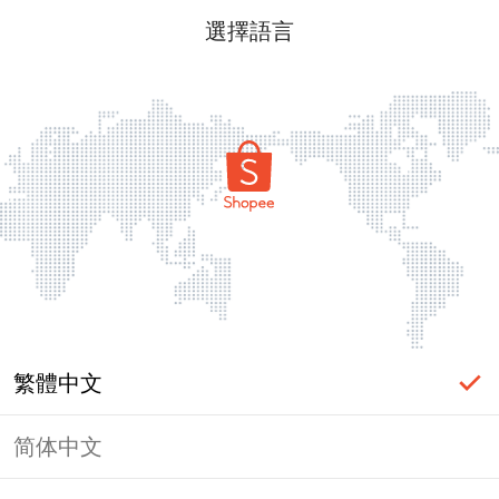
選擇語言
繁體中文
简体中文
頁面無法顯示