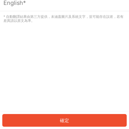
English*
發生錯誤！請登入並再試一次或回到主
頁。
* 自動翻譯結果由第三方提供，未涵蓋圖片及系統文字，並可能存在誤差，若有
差異請以原文為準。
登入
返回首頁
確定
ID: 30310cf0b71-12c9-4209-9088-7c8e3b23e382