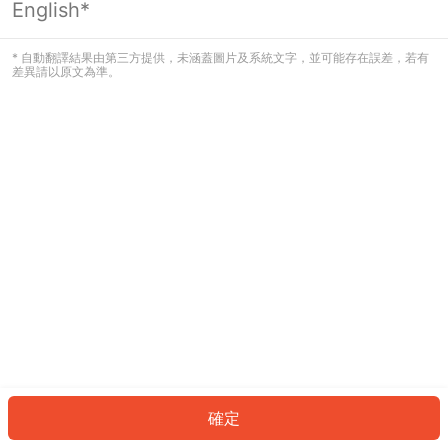
English*
發生錯誤！請登入並再試一次或回到主
頁。
* 自動翻譯結果由第三方提供，未涵蓋圖片及系統文字，並可能存在誤差，若有
差異請以原文為準。
登入
返回首頁
確定
ID: 31516cee866-2367-4d42-96bd-c6aa3e69287d