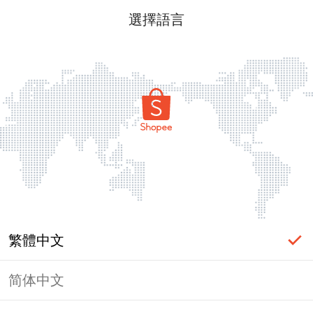
選擇語言
繁體中文
简体中文
頁面無法顯示