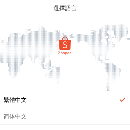
選擇語言
繁體中文
简体中文
頁面無法顯示