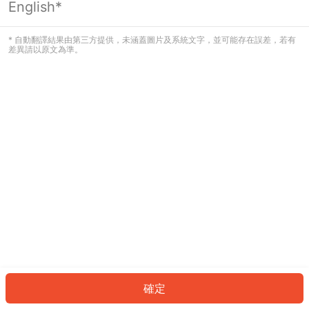
English*
發生錯誤！請登入並再試一次或回到主
頁。
* 自動翻譯結果由第三方提供，未涵蓋圖片及系統文字，並可能存在誤差，若有
差異請以原文為準。
登入
返回首頁
確定
ID: 581df7e8ff9-0080-4ac8-83e1-5617416e49da